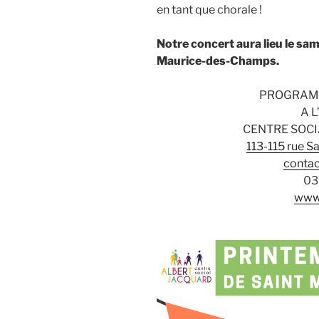
en tant que chorale !
Notre concert aura lieu le same
Maurice-des-Champs.
PROGRAMM
A L
CENTRE SOC
113-115 rue Sa
contac
03
www.