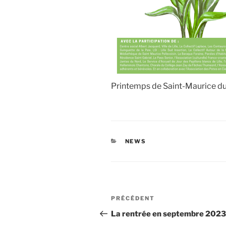
Printemps de Saint-Maurice du 
CATÉGORIES
NEWS
Navigation
Article
PRÉCÉDENT
de
précédent
La rentrée en septembre 2023 