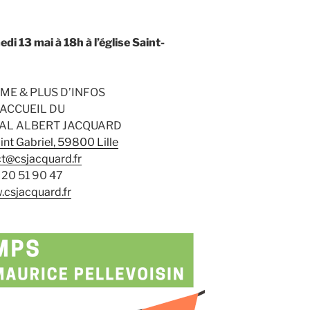
di 13 mai à 18h à l’église Saint-
E & PLUS D’INFOS
’ACCUEIL DU
IAL ALBERT JACQUARD
int Gabriel, 59800 Lille
t@csjacquard.fr
 20 51 90 47
csjacquard.fr