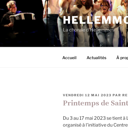
Aller
au
HELLEMMO
contenu
principal
La chorale d'Hellemmes
Accueil
Actualités
À prop
PUBLIÉ
VENDREDI 12 MAI 2023
PAR
RE
LE
Printemps de Sain
Du 3 au 17 mai 2023 se tient à L
organisé à l’initiative du Centr