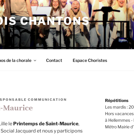
IS CHANTONS
os de la chorale
Contact
Espace Choristes
SPONSABLE COMMUNICATION
Répétitions
t-Maurice
Les mardis : 
Hors vacances 
à Hellemmes - L
ille le
Printemps de Saint-Maurice
,
Métro Mairie 
e Social Jacquard et nous y participons