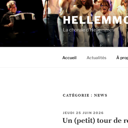
Aller
au
HELLEMMO
contenu
principal
La chorale d'Hellemmes
Accueil
Actualités
À prop
CATÉGORIE :
NEWS
PUBLIÉ
JEUDI 25 JUIN 2026
LE
Un (petit) tour de