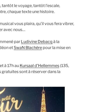
antôt le voyage, tantôt l’escale,
re, chaque texte une histoire.
ical vous plaira, qu’il vous fera vibrer,
er avec nous…
z emmené par
Ludivine Debacq
à la
rdéon et
SwaN Blachère
pour la mise en
 et à 17h au
Kursaal d’Hellemmes
(135,
 gratuites sont à réserver dans la