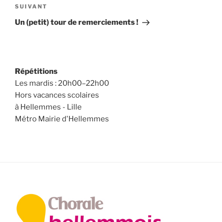
Article
SUIVANT
suivant
Un (petit) tour de remerciements !
Répétitions
Les mardis : 20h00–22h00
Hors vacances scolaires
à Hellemmes - Lille
Métro Mairie d'Hellemmes