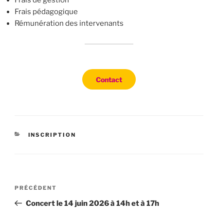
Frais de gestion
Frais pédagogique
Rémunération des intervenants
Contact
CATÉGORIES
INSCRIPTION
Navigation
Article
PRÉCÉDENT
de
précédent
Concert le 14 juin 2026 à 14h et à 17h
l’article