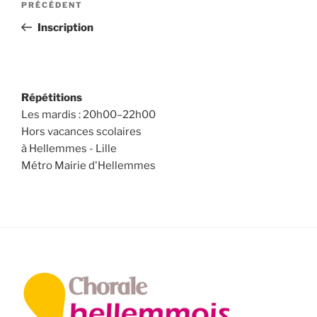
Article
PRÉCÉDENT
de
précédent
Inscription
l’article
Répétitions
Les mardis : 20h00–22h00
Hors vacances scolaires
à Hellemmes - Lille
Métro Mairie d'Hellemmes