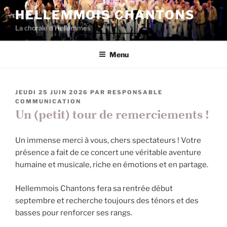
Aller
HELLEMMOIS CHANTONS
au
La chorale d'Hellemmes
contenu
principal
Menu
PUBLIÉ
JEUDI 25 JUIN 2026
PAR
RESPONSABLE
LE
COMMUNICATION
Un (petit) tour de remerciements !
Un immense merci à vous, chers spectateurs ! Votre
présence a fait de ce concert une véritable aventure
humaine et musicale, riche en émotions et en partage.
Hellemmois Chantons fera sa rentrée début
septembre et recherche toujours des ténors et des
basses pour renforcer ses rangs.