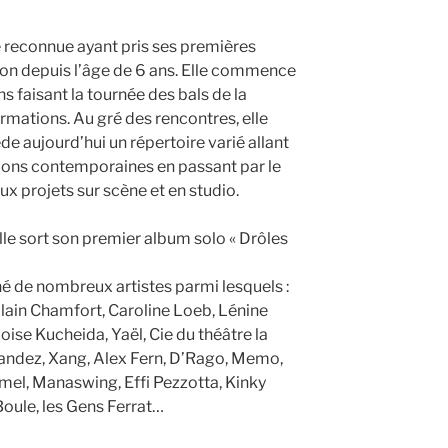
 reconnue ayant pris ses premières
on depuis l’âge de 6 ans. Elle commence
ns faisant la tournée des bals de la
ormations. Au gré des rencontres, elle
de aujourd’hui un répertoire varié allant
ions contemporaines en passant par le
ux projets sur scène et en studio.
elle sort son premier album solo « Drôles
né de nombreux artistes parmi lesquels :
Alain Chamfort, Caroline Loeb, Lénine
ise Kucheida, Yaël, Cie du théâtre la
rnandez, Xang, Alex Fern, D’Rago, Memo,
el, Manaswing, Effi Pezzotta, Kinky
Boule, les Gens Ferrat…