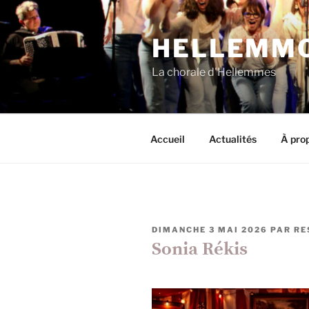
Aller
au
HELLEMMO
contenu
principal
La chorale d'Hellemmes
Accueil
Actualités
À prop
PUBLIÉ
DIMANCHE 3 MAI 2026
PAR
RE
LE
Sonia Rékis