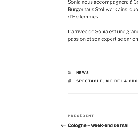
Sonia nous accompagnera à Col
Bürgerhaus Stollwerk ainsi que
d’Hellemmes.
L’arrivée de Sonia est une gran
passion et son expertise enric
CATÉGORIES
NEWS
ÉTIQUETTES
SPECTACLE
,
VIE DE LA CH
Navigation
Article
PRÉCÉDENT
de
précédent
Cologne – week-end de mai
l’article