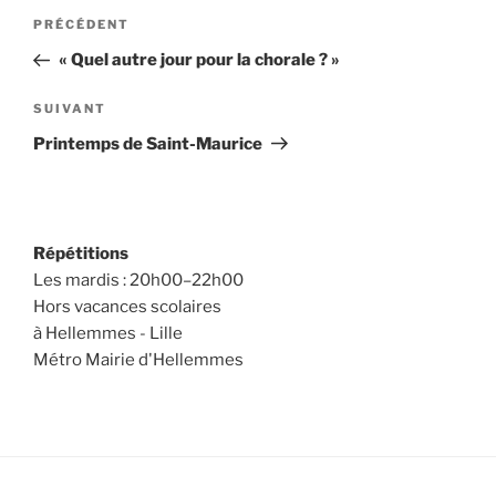
Navigation
Article
PRÉCÉDENT
de
précédent
« Quel autre jour pour la chorale ? »
l’article
Article
SUIVANT
suivant
Printemps de Saint-Maurice
Répétitions
Les mardis : 20h00–22h00
Hors vacances scolaires
à Hellemmes - Lille
Métro Mairie d'Hellemmes