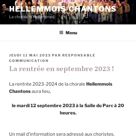
Aller
HELLEMMOIS CHANTONS
au
La chorale d'Hellemmes
contenu
principal
Menu
PUBLIÉ
JEUDI 11 MAI 2023
PAR
RESPONSABLE
LE
COMMUNICATION
La rentrée en septembre 2023 !
La rentrée 2023-2024 de la chorale
Hellemmois
Chantons
aura lieu,
le mardi 12 septembre 2023 à la Salle du Parc à 20
heures.
Un mail d’information sera adressé aux choristes.