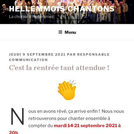
Aller
HELLEMMOIS CHANTONS
au
La chorale d'Hellemmes
contenu
principal
Menu
PUBLIÉ
JEUDI 9 SEPTEMBRE 2021
PAR
RESPONSABLE
LE
COMMUNICATION
C’est la rentrée tant attendue !
N
ous en avons rêvé, ça arrive enfin ! Nous nous
retrouverons pour chanter ensemble à
compter du
mardi
14
21 septembre 2021 à
20h
.