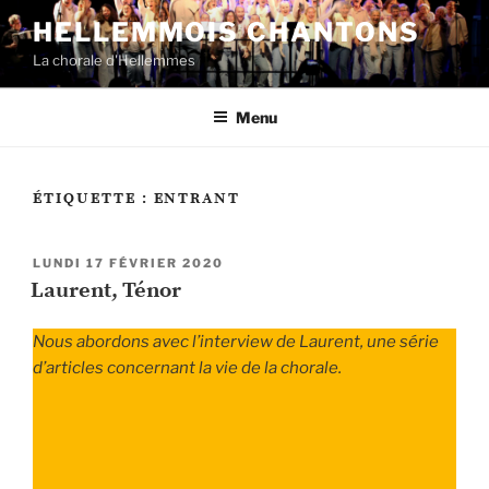
Aller
HELLEMMOIS CHANTONS
au
La chorale d'Hellemmes
contenu
principal
Menu
ÉTIQUETTE :
ENTRANT
PUBLIÉ
LUNDI 17 FÉVRIER 2020
LE
Laurent, Ténor
Nous abordons avec l’interview de Laurent, une série
d’articles concernant la vie de la chorale.